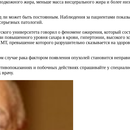
одкожного жира, меньше масса висцерального жира и более низ
д ли может быть постоянным. Наблюдения за пациентами показы
серьезных патологий.
ского университета говорил о феномене ожирения, который сос
или повышенного уровня сахара в крови, гипертонии, высокого х
ИМТ, превышение которого разрушительно сказывается на здоровь
том случае рака фактором появления опухолей становится неправи
ивопоказаниях и побочных действиях спрашивайте у специалист
 врачу.