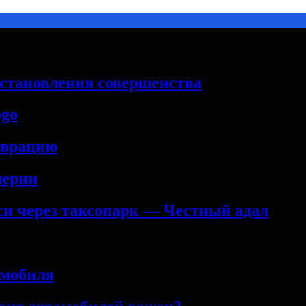
сстановления совершенства
ogo
аврацию
нерии
кси через таксопарк — Честный адал
омобиля