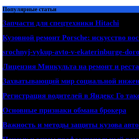
Перейти
Популярные статьи
к
содержимому
Запчасти для спецтехники Hitachi
Кузовной ремонт Porsche: искусство во
srochnyj-vykup-avto-v-ekaterinburge-dor
Лицензия Минкульта на ремонт и рест
Захватывающий мир социальной инже
Регистрация водителей в Яндекс Го та
Основные признаки обмана брокера
Важность и методы защиты кузова авт