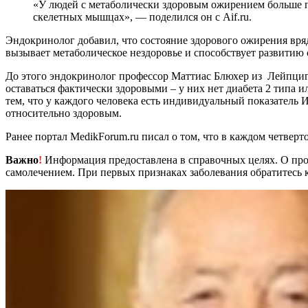
«У людей с метаболически здоровым ожирением больше п
скелетных мышцах», — поделился он с Aif.ru.
Эндокринолог добавил, что состояние здорового ожирения вря
вызывает метаболическое нездоровье и способствует развитию 
До этого эндокринолог профессор Маттиас Блюхер из Лейпциг
оставаться фактически здоровыми – у них нет диабета 2 типа 
тем, что у каждого человека есть индивидуальный показатель 
относительно здоровым.
Ранее портал MedikForum.ru писал о том, что в каждом четвер
Важно
!
Информация предоставлена в справочных целях. О прот
самолечением. При первых признаках заболевания обратитесь к