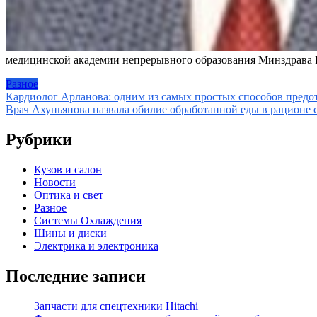
медицинской академии непрерывного образования Минздрава 
Разное
Навигация
Кардиолог Арланова: одним из самых простых способов предот
Врач Ахуньянова назвала обилие обработанной еды в рационе с
по
записям
Рубрики
Кузов и салон
Новости
Оптика и свет
Разное
Системы Охлаждения
Шины и диски
Электрика и электроника
Последние записи
Запчасти для спецтехники Hitachi