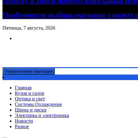
Почему и зачем профессиональный рем
Особенности выбора магазина строите
Пятница, 7 августа, 2026
Ремонт авто своими руками
Информационный портал
Переключение навигации
Главная
Кузов и салон
Оптика и свет
Системы Охлаждения
Шины и диски
Электрика и электроника
Новости
Разное