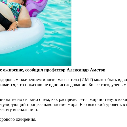
ое ожирение, сообщил профессор Александр Аметов.
 здоровым ожирением индекс массы тела (ИМТ) может быть вдвое
вается, что показало не одно исследование. Более того, учены
зма тесно связано с тем, как распределяется жир по телу, в ка
егулирующий процесс накопления жира. Его высокий уровень в к
ескому воспалению.
орового ожирения.