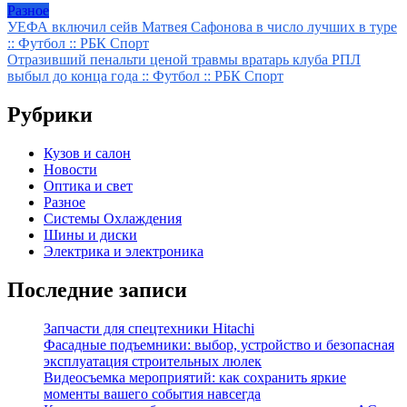
Разное
Навигация
УЕФА включил сейв Матвея Сафонова в число лучших в туре
:: Футбол :: РБК Спорт
по
Отразивший пенальти ценой травмы вратарь клуба РПЛ
записям
выбыл до конца года :: Футбол :: РБК Спорт
Рубрики
Кузов и салон
Новости
Оптика и свет
Разное
Системы Охлаждения
Шины и диски
Электрика и электроника
Последние записи
Запчасти для спецтехники Hitachi
Фасадные подъемники: выбор, устройство и безопасная
эксплуатация строительных люлек
Видеосъемка мероприятий: как сохранить яркие
моменты вашего события навсегда