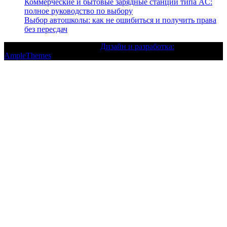
Коммерческие и бытовые зарядные станции типа AC:
полное руководство по выбору
Выбор автошколы: как не ошибиться и получить права
без пересдач
Текст с авторским правом |
Дизайн и разработка:
AmpleThemes