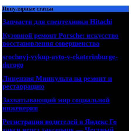
Перейти
Популярные статьи
к
содержимому
Запчасти для спецтехники Hitachi
Кузовной ремонт Porsche: искусство
восстановления совершенства
srochnyj-vykup-avto-v-ekaterinburge-
dorogo
Лицензия Минкульта на ремонт и
реставрацию
Захватывающий мир социальной
инженерии
Регистрация водителей в Яндекс Го
такси через таксопарк — Честный