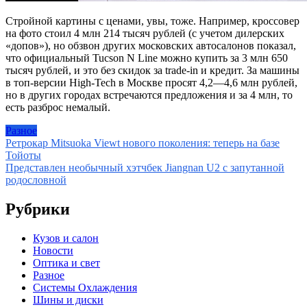
Стройной картины с ценами, увы, тоже. Например, кроссовер
на фото стоил 4 млн 214 тысяч рублей (с учетом дилерских
«допов»), но обзвон других московских автосалонов показал,
что официальный Tucson N Line можно купить за 3 млн 650
тысяч рублей, и это без скидок за trade-in и кредит. За машины
в топ-версии High-Tech в Москве просят 4,2—4,6 млн рублей,
но в других городах встречаются предложения и за 4 млн, то
есть разброс немалый.
Разное
Навигация
Ретрокар Mitsuoka Viewt нового поколения: теперь на базе
Тойоты
по
Представлен необычный хэтчбек Jiangnan U2 с запутанной
записям
родословной
Рубрики
Кузов и салон
Новости
Оптика и свет
Разное
Системы Охлаждения
Шины и диски