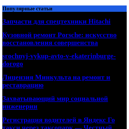
Перейти
Популярные статьи
к
содержимому
Запчасти для спецтехники Hitachi
Кузовной ремонт Porsche: искусство
восстановления совершенства
srochnyj-vykup-avto-v-ekaterinburge-
dorogo
Лицензия Минкульта на ремонт и
реставрацию
Захватывающий мир социальной
инженерии
Регистрация водителей в Яндекс Го
такси через таксопарк — Честный