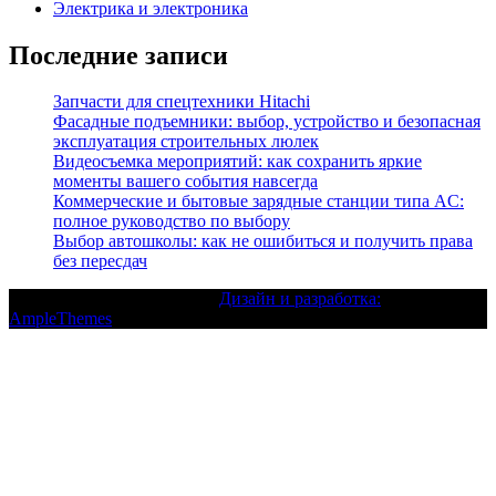
Электрика и электроника
Последние записи
Запчасти для спецтехники Hitachi
Фасадные подъемники: выбор, устройство и безопасная
эксплуатация строительных люлек
Видеосъемка мероприятий: как сохранить яркие
моменты вашего события навсегда
Коммерческие и бытовые зарядные станции типа AC:
полное руководство по выбору
Выбор автошколы: как не ошибиться и получить права
без пересдач
Текст с авторским правом |
Дизайн и разработка:
AmpleThemes