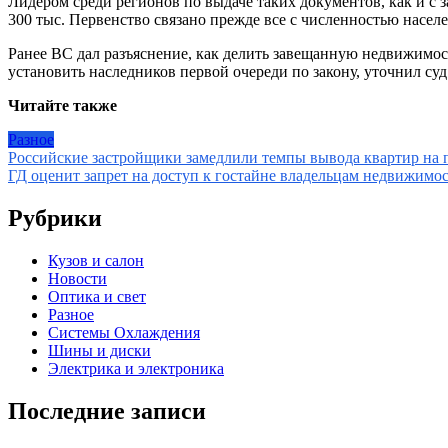
Лидером среди регионов по выдаче таких документов, как и с 
300 тыс. Первенство связано прежде все с численностью населе
Ранее ВС дал разъяснение, как делить завещанную недвижимос
установить наследников первой очереди по закону, уточнил су
Читайте также
Разное
Навигация
Российские застройщики замедлили темпы вывода квартир на 
ГД оценит запрет на доступ к гостайне владельцам недвижимос
по
записям
Рубрики
Кузов и салон
Новости
Оптика и свет
Разное
Системы Охлаждения
Шины и диски
Электрика и электроника
Последние записи