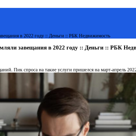
авещания в 2022 году :: Деньги :: РБК Недвижимость
мляли завещания в 2022 году :: Деньги :: РБК Не
щаний. Пик спроса на такие услуги пришелся на март-апрель 202