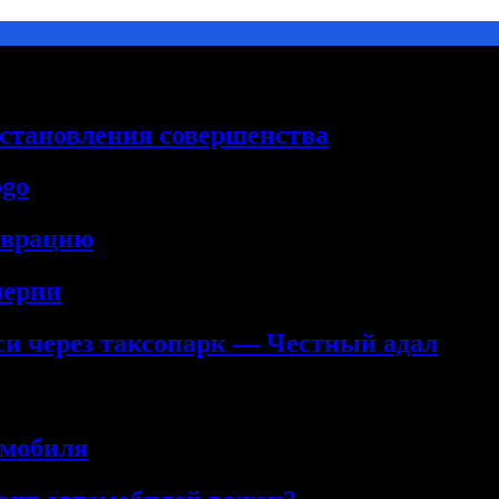
сстановления совершенства
ogo
аврацию
нерии
кси через таксопарк — Честный адал
омобиля