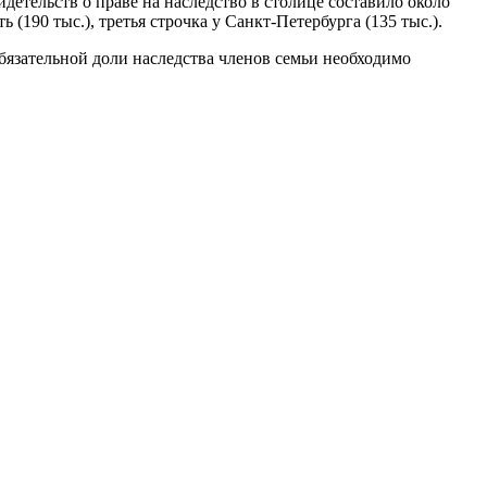
етельств о праве на наследство в столице составило около
(190 тыс.), третья строчка у Санкт-Петербурга (135 тыс.).
бязательной доли наследства членов семьи необходимо