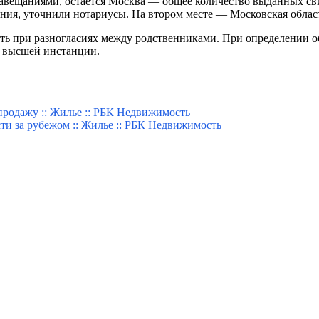
завещаниями, остается Москва — общее количество выданных свид
ния, уточнили нотариусы. На втором месте — Московская область 
ть при разногласиях между родственниками. При определении о
д высшей инстанции.
продажу :: Жилье :: РБК Недвижимость
ти за рубежом :: Жилье :: РБК Недвижимость