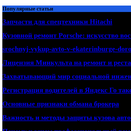
Перейти
Популярные статьи
к
содержимому
Запчасти для спецтехники Hitachi
Кузовной ремонт Porsche: искусство во
srochnyj-vykup-avto-v-ekaterinburge-dor
Лицензия Минкульта на ремонт и рест
Захватывающий мир социальной инже
Регистрация водителей в Яндекс Го та
Основные признаки обмана брокера
Важность и методы защиты кузова авт