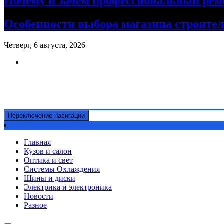
Почему и зачем профессиональный рем
Особенности выбора магазина строите
Четверг, 6 августа, 2026
Ремонт авто своими руками
Информационный портал
Переключение навигации
Главная
Кузов и салон
Оптика и свет
Системы Охлаждения
Шины и диски
Электрика и электроника
Новости
Разное