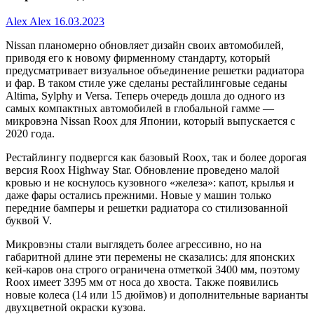
Alex Alex
16.03.2023
Nissan планомерно обновляет дизайн своих автомобилей,
приводя его к новому фирменному стандарту, который
предусматривает визуальное объединение решетки радиатора
и фар. В таком стиле уже сделаны рестайлинговые седаны
Altima, Sylphy и Versa. Теперь очередь дошла до одного из
самых компактных автомобилей в глобальной гамме —
микровэна Nissan Roox для Японии, который выпускается с
2020 года.
Рестайлингу подвергся как базовый Roox, так и более дорогая
версия Roox Highway Star. Обновление проведено малой
кровью и не коснулось кузовного «железа»: капот, крылья и
даже фары остались прежними. Новые у машин только
передние бамперы и решетки радиатора со стилизованной
буквой V.
Микровэны стали выглядеть более агрессивно, но на
габаритной длине эти перемены не сказались: для японских
кей-каров она строго ограничена отметкой 3400 мм, поэтому
Roox имеет 3395 мм от носа до хвоста. Также появились
новые колеса (14 или 15 дюймов) и дополнительные варианты
двухцветной окраски кузова.