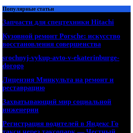
Перейти
Популярные статьи
к
содержимому
Запчасти для спецтехники Hitachi
Кузовной ремонт Porsche: искусство
восстановления совершенства
srochnyj-vykup-avto-v-ekaterinburge-
dorogo
Лицензия Минкульта на ремонт и
реставрацию
Захватывающий мир социальной
инженерии
Регистрация водителей в Яндекс Го
такси через таксопарк — Честный