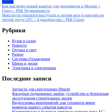
Разное
Навигация
Как выглядит новый квартал для дипломатов в Москве ::
Город :: РБК Недвижимость
по
Макгрегор отказался выступать в легком весе и нацелен на
записям
третий титул UFC :: Единоборства :: РБК Спорт
Рубрики
Кузов и салон
Новости
Оптика и свет
Разное
Системы Охлаждения
Шины и диски
Электрика и электроника
Последние записи
Запчасти для спецтехники Hitachi
Фасадные подъемники: выбор, устройство и безопасная
эксплуатация строительных люлек
Видеосъемка мероприятий: как сохранить яркие
моменты вашего события навсегда
Коммерческие и бытовые зарядные станции типа AC: