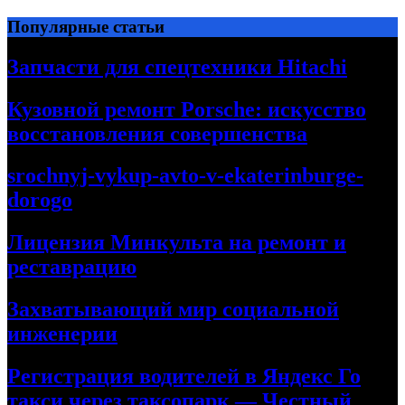
Перейти
Популярные статьи
к
содержимому
Запчасти для спецтехники Hitachi
Кузовной ремонт Porsche: искусство
восстановления совершенства
srochnyj-vykup-avto-v-ekaterinburge-
dorogo
Лицензия Минкульта на ремонт и
реставрацию
Захватывающий мир социальной
инженерии
Регистрация водителей в Яндекс Го
такси через таксопарк — Честный