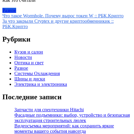
Как это считали
Разное
Навигация
Что такое Wormhole. Почему вырос токен W :: РБК.Крипто
За что закрыли Cryptex и другие криптообменникик ::
по
РБК.Крипто
записям
Рубрики
Кузов и салон
Новости
Оптика и свет
Разное
Системы Охлаждения
Шины и диски
Электрика и электроника
Последние записи
Запчасти для спецтехники Hitachi
Фасадные подъемники: выбор, устройство и безопасная
эксплуатация строительных люлек
Видеосъемка мероприятий: как сохранить яркие
моменты вашего события навсегда