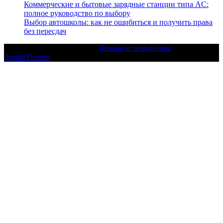
Коммерческие и бытовые зарядные станции типа AC:
полное руководство по выбору
Выбор автошколы: как не ошибиться и получить права
без пересдач
Текст с авторским правом |
Дизайн и разработка:
AmpleThemes