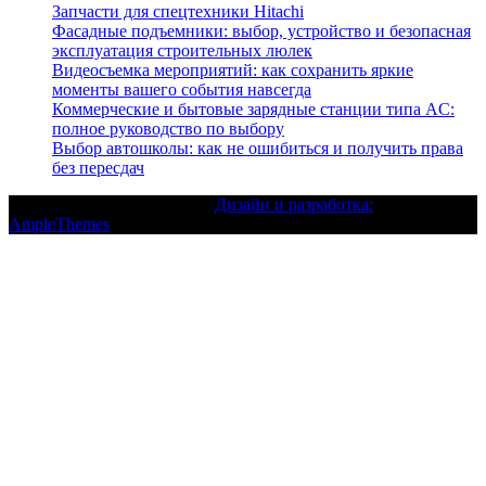
Запчасти для спецтехники Hitachi
Фасадные подъемники: выбор, устройство и безопасная
эксплуатация строительных люлек
Видеосъемка мероприятий: как сохранить яркие
моменты вашего события навсегда
Коммерческие и бытовые зарядные станции типа AC:
полное руководство по выбору
Выбор автошколы: как не ошибиться и получить права
без пересдач
Текст с авторским правом |
Дизайн и разработка:
AmpleThemes