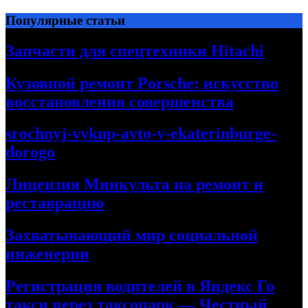
Перейти
Популярные статьи
к
содержимому
Запчасти для спецтехники Hitachi
Кузовной ремонт Porsche: искусство
восстановления совершенства
srochnyj-vykup-avto-v-ekaterinburge-
dorogo
Лицензия Минкульта на ремонт и
реставрацию
Захватывающий мир социальной
инженерии
Регистрация водителей в Яндекс Го
такси через таксопарк — Честный