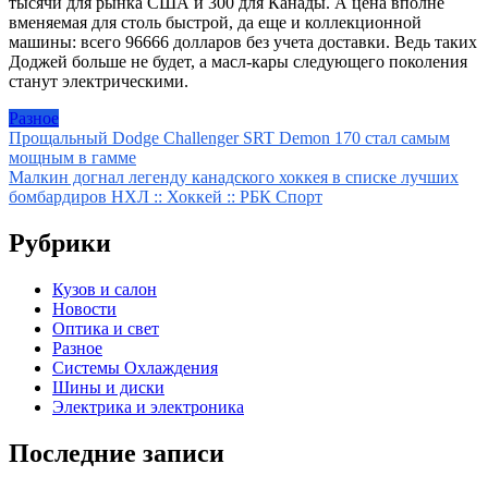
тысячи для рынка США и 300 для Канады. А цена вполне
вменяемая для столь быстрой, да еще и коллекционной
машины: всего 96666 долларов без учета доставки. Ведь таких
Доджей больше не будет, а масл-кары следующего поколения
станут электрическими.
Разное
Навигация
Прощальный Dodge Challenger SRT Demon 170 стал самым
мощным в гамме
по
Малкин догнал легенду канадского хоккея в списке лучших
записям
бомбардиров НХЛ :: Хоккей :: РБК Спорт
Рубрики
Кузов и салон
Новости
Оптика и свет
Разное
Системы Охлаждения
Шины и диски
Электрика и электроника
Последние записи