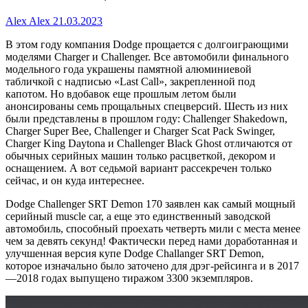
Alex Alex
21.03.2023
В этом году компания Dodge прощается с долгоиграющими
моделями Charger и Challenger. Все автомобили финального
модельного года украшены памятной алюминиевой
табличкой с надписью «Last Call», закрепленной под
капотом. Но вдобавок еще прошлым летом были
анонсированы семь прощальных спецверсий. Шесть из них
были представлены в прошлом году: Challenger Shakedown,
Charger Super Bee, Challenger и Charger Scat Pack Swinger,
Charger King Daytona и Challenger Black Ghost отличаются от
обычных серийных машин только расцветкой, декором и
оснащением. А вот седьмой вариант рассекречен только
сейчас, и он куда интереснее.
Dodge Challenger SRT Demon 170 заявлен как самый мощный
серийный muscle car, а еще это единственный заводской
автомобиль, способный проехать четверть мили с места менее
чем за девять секунд! Фактически перед нами доработанная и
улучшенная версия купе Dodge Challanger SRT Demon,
которое изначально было заточено для дрэг-рейсинга и в 2017
—2018 годах выпущено тиражом 3300 экземпляров.