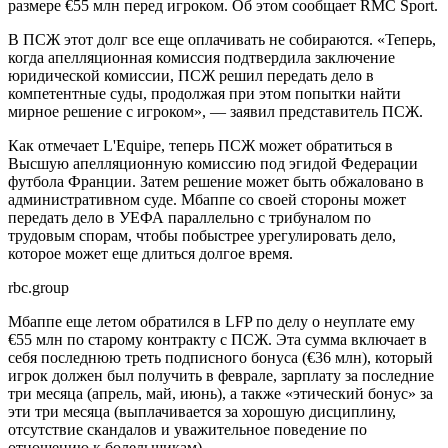
размере €55 млн перед игроком. Об этом сообщает RMC Sport.
В ПСЖ этот долг все еще оплачивать не собираются. «Теперь,
когда апелляционная комиссия подтвердила заключение
юридической комиссии, ПСЖ решил передать дело в
компетентные суды, продолжая при этом попытки найти
мирное решение с игроком», — заявил представитель ПСЖ.
Как отмечает L'Equipe, теперь ПСЖ может обратиться в
Высшую апелляционную комиссию под эгидой Федерации
футбола Франции. Затем решение может быть обжаловано в
административном суде. Мбаппе со своей стороны может
передать дело в УЕФА параллельно с трибуналом по
трудовым спорам, чтобы побыстрее урегулировать дело,
которое может еще длиться долгое время.
rbc.group
Мбаппе еще летом обратился в LFP по делу о неуплате ему
€55 млн по старому контракту с ПСЖ. Эта сумма включает в
себя последнюю треть подписного бонуса (€36 млн), который
игрок должен был получить в феврале, зарплату за последние
три месяца (апрель, май, июнь), а также «этический бонус» за
эти три месяца (выплачивается за хорошую дисциплину,
отсутствие скандалов и уважительное поведение по
отношению к болельщикам).