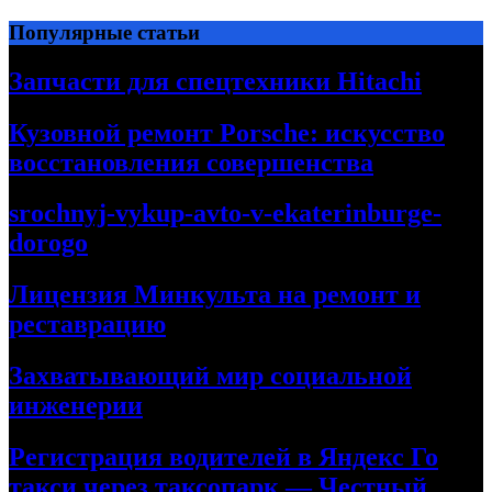
Перейти
Популярные статьи
к
содержимому
Запчасти для спецтехники Hitachi
Кузовной ремонт Porsche: искусство
восстановления совершенства
srochnyj-vykup-avto-v-ekaterinburge-
dorogo
Лицензия Минкульта на ремонт и
реставрацию
Захватывающий мир социальной
инженерии
Регистрация водителей в Яндекс Го
такси через таксопарк — Честный