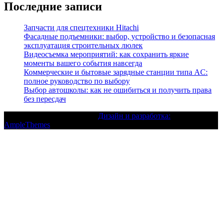
Последние записи
Запчасти для спецтехники Hitachi
Фасадные подъемники: выбор, устройство и безопасная
эксплуатация строительных люлек
Видеосъемка мероприятий: как сохранить яркие
моменты вашего события навсегда
Коммерческие и бытовые зарядные станции типа AC:
полное руководство по выбору
Выбор автошколы: как не ошибиться и получить права
без пересдач
Текст с авторским правом |
Дизайн и разработка:
AmpleThemes