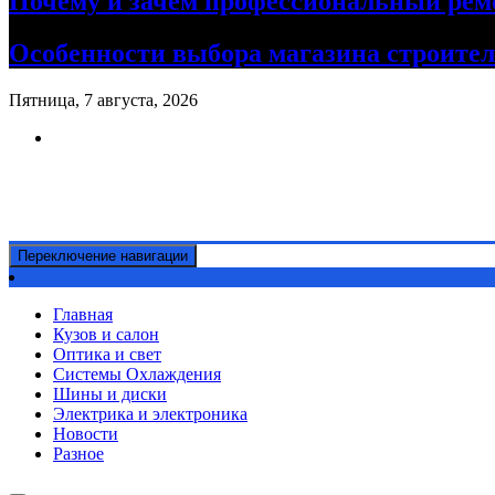
Почему и зачем профессиональный рем
Особенности выбора магазина строите
Пятница, 7 августа, 2026
Ремонт авто своими руками
Информационный портал
Переключение навигации
Главная
Кузов и салон
Оптика и свет
Системы Охлаждения
Шины и диски
Электрика и электроника
Новости
Разное