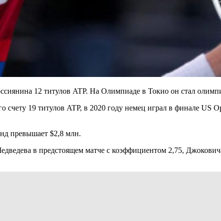
россиянина 12 титулов ATP. На Олимпиаде в Токио он стал олим
его счету 19 титулов ATP, в 2020 году немец играл в финале US
онд превышает $2,8 млн.
едведева в предстоящем матче с коэффициентом 2,75, Джокович