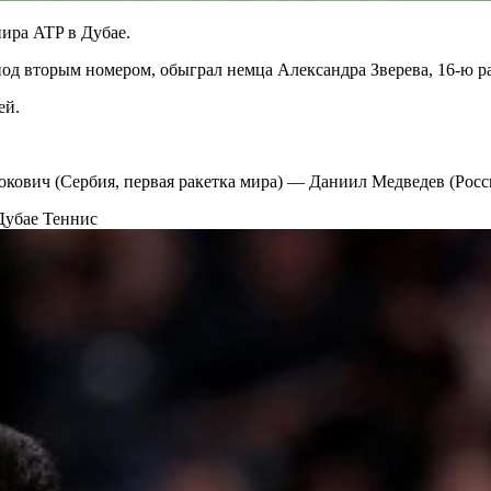
ира ATP в Дубае.
д вторым номером, обыграл немца Александра Зверева, 16-ю ракет
ей.
ович (Сербия, первая ракетка мира) — Даниил Медведев (Росси
 Дубае
Теннис