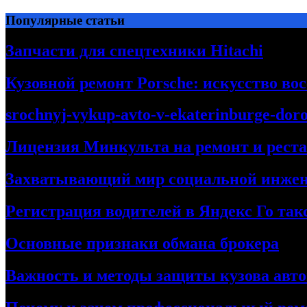
Перейти
Популярные статьи
к
содержимому
Запчасти для спецтехники Hitachi
Кузовной ремонт Porsche: искусство во
srochnyj-vykup-avto-v-ekaterinburge-dor
Лицензия Минкульта на ремонт и рест
Захватывающий мир социальной инже
Регистрация водителей в Яндекс Го та
Основные признаки обмана брокера
Важность и методы защиты кузова авт