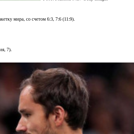
ку мира, со счетом 6:3, 7:6 (11:9).
я, 7).