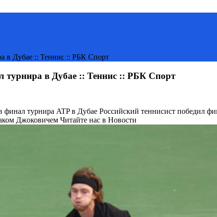
 в Дубае :: Теннис :: РБК Спорт
 турнира в Дубае :: Теннис :: РБК Спорт
в финал турнира ATP в Дубае
Российский теннисист победил фин
аком Джоковичем
Читайте нас в Новости