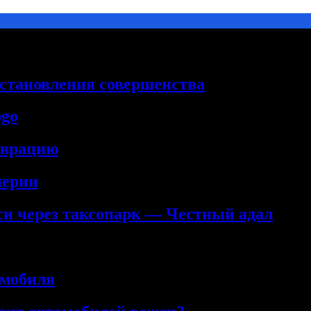
сстановления совершенства
ogo
аврацию
нерии
кси через таксопарк — Честный адал
омобиля