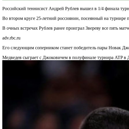
Российский теннисист Андрей Рублев вышел в 1/4 финала турн
Во втором круге 25-летний россиянин, посеянный на турнире по
В очных встречах Рублев ранее проиграл Звереву все пять матч
adv.rbc.ru
Его следующим соперником станет победитель пары Новак Джок
Медведев сыграет с Джоковичем в полуфинале турнира ATP в