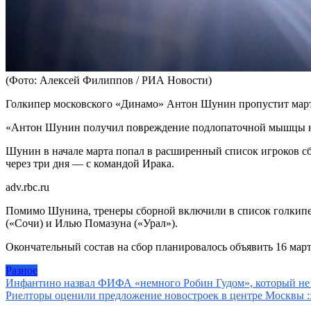
(Фото: Алексей Филиппов / РИА Новости)
Голкипер московского «Динамо» Антон Шунин пропустит марто
«Антон Шунин получил повреждение подлопаточной мышцы на 
Шунин в начале марта попал в расширенный список игроков сбо
через три дня — с командой Ирака.
adv.rbc.ru
Помимо Шунина, тренеры сборной включили в список голкиперо
(«Сочи) и Илью Помазуна («Урал»).
Окончательный состав на сбор планировалось объявить 16 март
Разное
Навигация
Инфантино назвал ФИФА «немного Робин Гудом», который не к
Риелторы оценили предложение новостроек в центре Москвы :
по