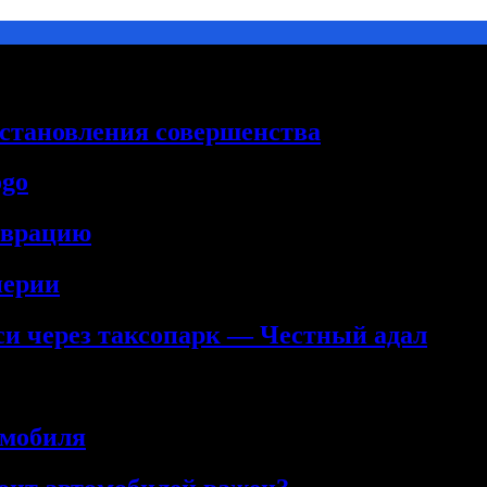
сстановления совершенства
ogo
аврацию
нерии
кси через таксопарк — Честный адал
омобиля