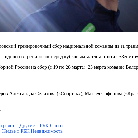
вский тренировочный сбор национальной команды из-за травмы
одной из тренировок перед кубковым матчем против «Зенита»,
рной России на сбор (с 19 по 28 марта). 23 марта команда Вале
в Александра Селихова («Спартак»), Матвея Сафонова («Красно
а.
радет :: Другие :: РБК Спорт
: Жилье :: РБК Недвижимость