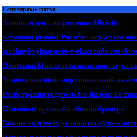
Перейти
Популярные статьи
к
содержимому
Запчасти для спецтехники Hitachi
Кузовной ремонт Porsche: искусство во
srochnyj-vykup-avto-v-ekaterinburge-dor
Лицензия Минкульта на ремонт и рест
Захватывающий мир социальной инже
Регистрация водителей в Яндекс Го та
Основные признаки обмана брокера
Важность и методы защиты кузова авт