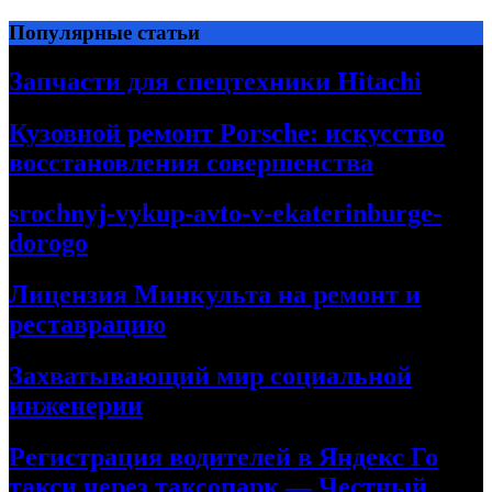
Перейти
Популярные статьи
к
содержимому
Запчасти для спецтехники Hitachi
Кузовной ремонт Porsche: искусство
восстановления совершенства
srochnyj-vykup-avto-v-ekaterinburge-
dorogo
Лицензия Минкульта на ремонт и
реставрацию
Захватывающий мир социальной
инженерии
Регистрация водителей в Яндекс Го
такси через таксопарк — Честный