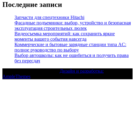
Последние записи
Запчасти для спецтехники Hitachi
Фасадные подъемники: выбор, устройство и безопасная
эксплуатация строительных люлек
Видеосъемка мероприятий: как сохранить яркие
моменты вашего события навсегда
Коммерческие и бытовые зарядные станции типа AC:
полное руководство по выбору
Выбор автошколы: как не ошибиться и получить права
без пересдач
Текст с авторским правом |
Дизайн и разработка:
AmpleThemes