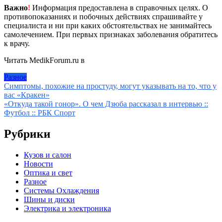
Важно
!
Информация предоставлена в справочных целях. О
противопоказаниях и побочных действиях спрашивайте у
специалиста и ни при каких обстоятельствах не занимайтесь
самолечением. При первых признаках заболевания обратитесь
к врачу.
Читать MedikForum.ru в
Разное
Навигация
Симптомы, похожие на простуду, могут указывать на то, что у
вас «Кракен»
по
«Откуда такой гонор». О чем Дзюба рассказал в интервью ::
записям
Футбол :: РБК Спорт
Рубрики
Кузов и салон
Новости
Оптика и свет
Разное
Системы Охлаждения
Шины и диски
Электрика и электроника