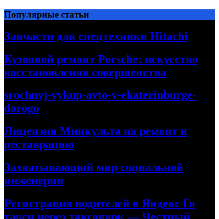
Перейти
Популярные статьи
к
содержимому
Запчасти для спецтехники Hitachi
Кузовной ремонт Porsche: искусство
восстановления совершенства
srochnyj-vykup-avto-v-ekaterinburge-
dorogo
Лицензия Минкульта на ремонт и
реставрацию
Захватывающий мир социальной
инженерии
Регистрация водителей в Яндекс Го
такси через таксопарк — Честный