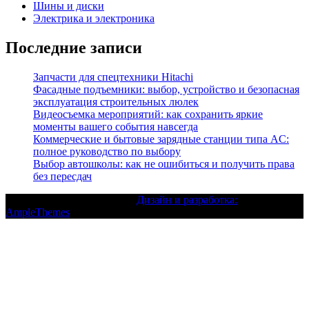
Шины и диски
Электрика и электроника
Последние записи
Запчасти для спецтехники Hitachi
Фасадные подъемники: выбор, устройство и безопасная
эксплуатация строительных люлек
Видеосъемка мероприятий: как сохранить яркие
моменты вашего события навсегда
Коммерческие и бытовые зарядные станции типа AC:
полное руководство по выбору
Выбор автошколы: как не ошибиться и получить права
без пересдач
Текст с авторским правом |
Дизайн и разработка:
AmpleThemes