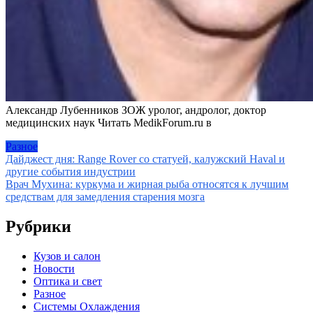
Александр Лубенников ЗОЖ уролог, андролог, доктор
медицинских наук
Читать MedikForum.ru в
Разное
Навигация
Дайджест дня: Range Rover со статуей, калужский Haval и
другие события индустрии
по
Врач Мухина: куркума и жирная рыба относятся к лучшим
записям
средствам для замедления старения мозга
Рубрики
Кузов и салон
Новости
Оптика и свет
Разное
Системы Охлаждения