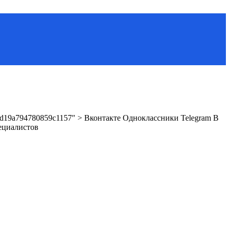
471fd19a794780859c1157″ > Вконтакте Одноклассники Telegram В
пециалистов