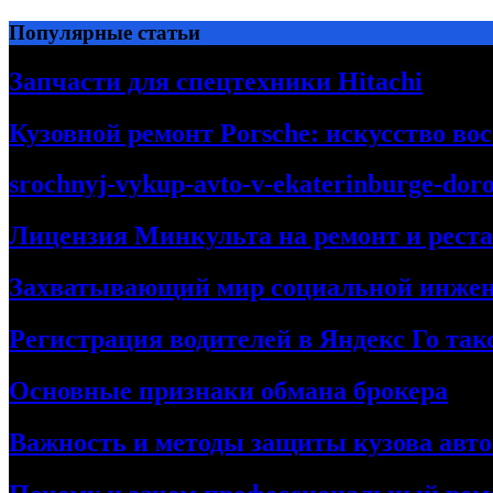
Перейти
Популярные статьи
к
содержимому
Запчасти для спецтехники Hitachi
Кузовной ремонт Porsche: искусство во
srochnyj-vykup-avto-v-ekaterinburge-dor
Лицензия Минкульта на ремонт и рест
Захватывающий мир социальной инже
Регистрация водителей в Яндекс Го та
Основные признаки обмана брокера
Важность и методы защиты кузова авт