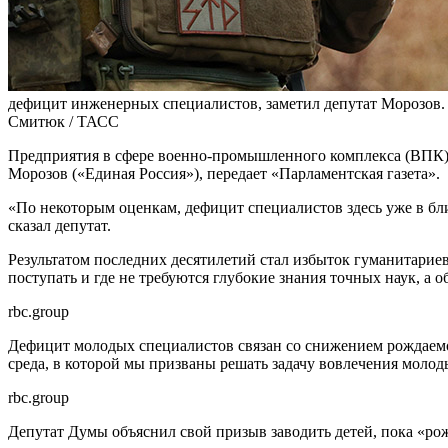
дефицит инженерных специалистов, заметил депутат Морозов. О
Смитюк / ТАСС
Предприятия в сфере военно-промышленного комплекса (ВПК) 
Морозов («Единая Россия»), передает «Парламентская газета».
«По некоторым оценкам, дефицит специалистов здесь уже в бли
сказал депутат.
Результатом последних десятилетий стал избыток гуманитарие
поступать и где не требуются глубокие знания точных наук, а 
rbc.group
Дефицит молодых специалистов связан со снижением рождаемо
среда, в которой мы призваны решать задачу вовлечения моло
rbc.group
Депутат Думы объяснил свой призыв заводить детей, пока «ро