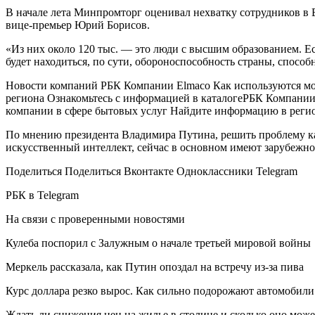
В начале лета Минпромторг оценивал нехватку сотрудников в В
вице-премьер Юрий Борисов.
«Из них около 120 тыс. — это люди с высшим образованием. Есл
будет находиться, по сути, обороноспособность страны, спосо
Новости компаний РБК Компании Elmaco Как используются мод
региона Ознакомьтесь с информацией в каталоге
РБК Компании 
компании в сфере бытовых услуг Найдите информацию в реги
По мнению президента Владимира Путина, решить проблему ка
искусственный интеллект, сейчас в основном имеют зарубежн
Поделиться
Поделиться Вконтакте Одноклассники Telegram
РБК в Telegram
На связи с проверенными новостями
Кулеба поспорил с Залужным о начале третьей мировой войны
Меркель рассказала, как Путин опоздал на встречу из-за пива
Курс доллара резко вырос. Как сильно подорожают автомобили
Ждать ли снижения цен на жилье в столице и сколько оно може