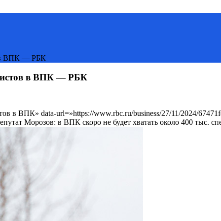
в в ВПК — РБК
алистов в ВПК — РБК
тов в ВПК» data-url=»https://www.rbc.ru/business/27/11/2024/67
путат Морозов: в ВПК скоро не будет хватать около 400 тыс. с