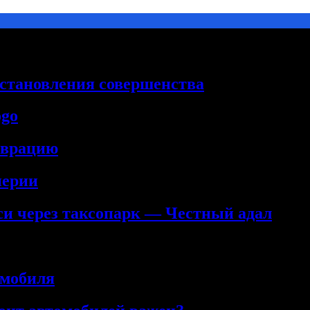
сстановления совершенства
ogo
аврацию
нерии
кси через таксопарк — Честный адал
омобиля