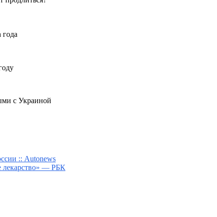
 года
году
ыми с Украиной
ссии :: Autonews
е лекарство» — РБК