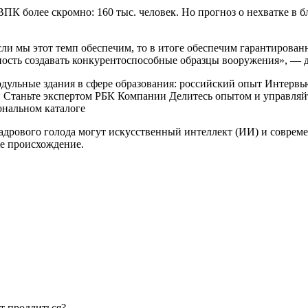
ПК более скромно: 160 тыс. человек. Но прогноз о нехватке в б
и мы этот темп обеспечим, то в итоге обеспечим гарантированну
бность создавать конкурентоспособные образцы вооружения», — 
ульные здания в сфере образования: российский опыт Интервь
Станьте экспертом РБК Компании Делитесь опытом и управляй
ональном каталоге
дрового голода могут искусственный интеллект (ИИ) и соврем
ое происхождение.
т продлиться?