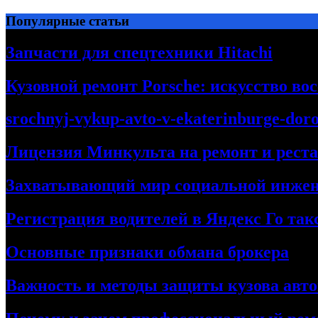
Перейти
Популярные статьи
к
содержимому
Запчасти для спецтехники Hitachi
Кузовной ремонт Porsche: искусство во
srochnyj-vykup-avto-v-ekaterinburge-dor
Лицензия Минкульта на ремонт и рест
Захватывающий мир социальной инже
Регистрация водителей в Яндекс Го та
Основные признаки обмана брокера
Важность и методы защиты кузова авт