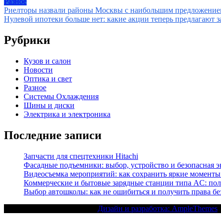
Разное
Навигация
Риелторы назвали районы Москвы с наибольшим предложением
Нулевой ипотеки больше нет: какие акции теперь предлагают 
по
записям
Рубрики
Кузов и салон
Новости
Оптика и свет
Разное
Системы Охлаждения
Шины и диски
Электрика и электроника
Последние записи
Запчасти для спецтехники Hitachi
Фасадные подъемники: выбор, устройство и безопасная 
Видеосъемка мероприятий: как сохранить яркие моменты
Коммерческие и бытовые зарядные станции типа AC: пол
Выбор автошколы: как не ошибиться и получить права бе
Текст с авторским правом |
Дизайн и разработка: AmpleThemes