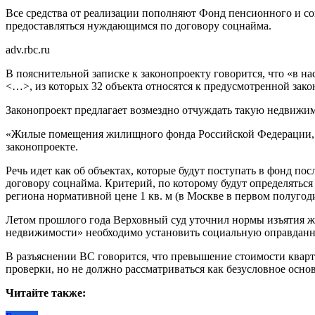
Все средства от реализации пополняют Фонд пенсионного и со
предоставляться нуждающимся по договору соцнайма.
adv.rbc.ru
В пояснительной записке к законопроекту говорится, что «в 
<…>, из которых 32 объекта относятся к предусмотренной за
Законопроект предлагает возмездно отчуждать такую недвижимо
«Жилые помещения жилищного фонда Российской Федерации, ук
законопроекте.
Речь идет как об объектах, которые будут поступать в фонд пос
договору соцнайма. Критерий, по которому будут определятьс
региона нормативной цене 1 кв. м (в Москве в первом полугодии
Летом прошлого года Верховный суд уточнил нормы изъятия жи
недвижимости» необходимо установить социальную оправданнос
В разъяснении ВС говорится, что превышение стоимости кварти
проверки, но не должно рассматриваться как безусловное осно
Читайте также: