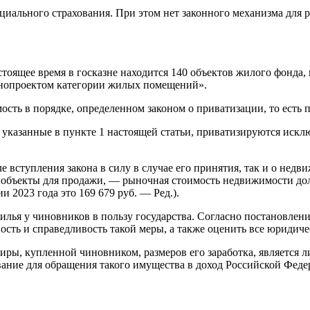
циального страхования. При этом нет законного механизма для
настоящее время в госказне находится 140 объектов жилого фон
конопроектом категории жилых помещений».
сть в порядке, определенном законом о приватизации, то есть п
азанные в пункте 1 настоящей статьи, приватизируются исклю
ле вступления закона в силу в случае его принятия, так и о недв
я объекты для продажи, — рыночная стоимость недвижимости до
 2023 года это 169 679 руб. — Ред.).
лья у чиновников в пользу государства. Согласно постановлен
ть и справедливость такой меры, а также оценить все юридичес
ры, купленной чиновником, размеров его заработка, является л
вание для обращения такого имущества в доход Российской Феде