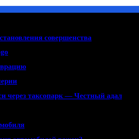
сстановления совершенства
ogo
аврацию
нерии
кси через таксопарк — Честный адал
омобиля