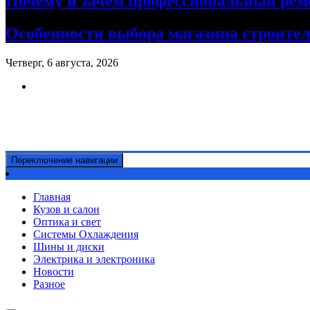
Почему и зачем профессиональный рем
Особенности выбора магазина строите
Четверг, 6 августа, 2026
Ремонт авто своими руками
Информационный портал
Переключение навигации
Главная
Кузов и салон
Оптика и свет
Системы Охлаждения
Шины и диски
Электрика и электроника
Новости
Разное