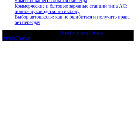
моменты вашего события навсегда
Коммерческие и бытовые зарядные станции типа AC:
полное руководство по выбору
Выбор автошколы: как не ошибиться и получить права
без пересдач
Текст с авторским правом |
Дизайн и разработка:
AmpleThemes