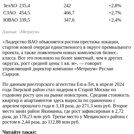
ЗелАО
235,4
242
+2,8%
СЗАО
454,5
466,7
+2,7%
ЮВАО
339,5
347,6
+2,4%
Данные: «Метриум»
«Лидерство ВАО объясняется ростом престижа локации,
стартом новой очереди единственного в округе премиального
проекта, а также появлением новых комплексов бизнес-
класса. Все это повлияло на более заметный, чем в других
округах, рост средней цены 1 кв. м», — говорит
управляющий директор компании «Метриум» Руслан
Сырцов.
По данным риелторского агентства Est-a-Tet, в апреле 2024
года Тверской район стал лидером в Старой Москве по
годовому росту цен на рынке новостроек. Средняя стоимость
квартир и апартаментов здесь выросла по сравнению с
апрелем прошлого года в 3,18 раза, до 271,3 млн руб. Второе
место занял район Якиманка, где рост зафиксирован в 2,72
раза, до 178,23 млн руб. Третье место у Мещанского района с
ростом в 2,44 раза, до 112,88 млн руб.
Читайте также: