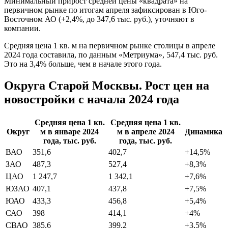
Минимальный прирост средней цены «квадрата» на
первичном рынке по итогам апреля зафиксирован в Юго-
Восточном АО (+2,4%, до 347,6 тыс. руб.), уточняют в
компании.
Средняя цена 1 кв. м на первичном рынке столицы в апреле
2024 года составила, по данным «Метриума», 547,4 тыс. руб.
Это на 3,4% больше, чем в начале этого года.
Округа Старой Москвы. Рост цен на
новостройки с начала 2024 года
Средняя цена 1 кв.
Средняя цена 1 кв.
Округ
м в январе 2024
м в апреле 2024
Динамика
года, тыс. руб.
года, тыс. руб.
ВАО
351,6
402,7
+14,5%
ЗАО
487,3
527,4
+8,3%
ЦАО
1 247,7
1 342,1
+7,6%
ЮЗАО
407,1
437,8
+7,5%
ЮАО
433,3
456,8
+5,4%
САО
398
414,1
+4%
СВАО
385,6
399,2
+3,5%