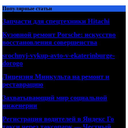
Перейти
Популярные статьи
к
содержимому
Запчасти для спецтехники Hitachi
Кузовной ремонт Porsche: искусство
восстановления совершенства
srochnyj-vykup-avto-v-ekaterinburge-
dorogo
Лицензия Минкульта на ремонт и
реставрацию
Захватывающий мир социальной
инженерии
Регистрация водителей в Яндекс Го
такси через таксопарк — Честный