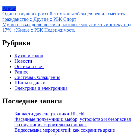
Разное
Навигация
Один из лучших российских конькобежцев решил сменить
гражданство :: Другие :: РБК Спорт
по
Мутко назвал долю россиян, которые могут взять ипотеку под
записям
17% :: Жилье :: РБК Недвижимость
Рубрики
Кузов и салон
Новости
Оптика и свет
Разное
Системы Охлаждения
Шины и диски
Электрика и электроника
Последние записи
Запчасти для спецтехники Hitachi
Фасадные подъемники: выбор, устройство и безопасная
эксплуатация строительных люлек
Видеосъемка мероприятий: как сохранить яркие