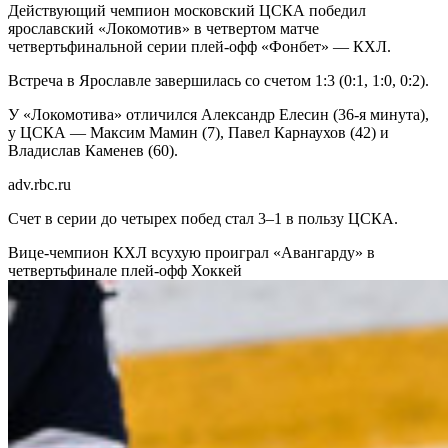
Действующий чемпион московский ЦСКА победил
ярославский «Локомотив» в четвертом матче
четвертьфинальной серии плей-офф «Фонбет» — КХЛ.
Встреча в Ярославле завершилась со счетом 1:3 (0:1, 1:0, 0:2).
У «Локомотива» отличился Александр Елесин (36-я минута),
у ЦСКА — Максим Мамин (7), Павел Карнаухов (42) и
Владислав Каменев (60).
adv.rbc.ru
Счет в серии до четырех побед стал 3–1 в пользу ЦСКА.
Вице-чемпион КХЛ всухую проиграл «Авангарду» в
четвертьфинале плей-офф
Хоккей