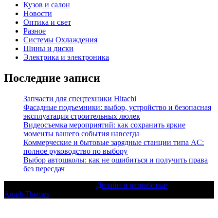
Кузов и салон
Новости
Оптика и свет
Разное
Системы Охлаждения
Шины и диски
Электрика и электроника
Последние записи
Запчасти для спецтехники Hitachi
Фасадные подъемники: выбор, устройство и безопасная
эксплуатация строительных люлек
Видеосъемка мероприятий: как сохранить яркие
моменты вашего события навсегда
Коммерческие и бытовые зарядные станции типа AC:
полное руководство по выбору
Выбор автошколы: как не ошибиться и получить права
без пересдач
Текст с авторским правом |
Дизайн и разработка:
AmpleThemes