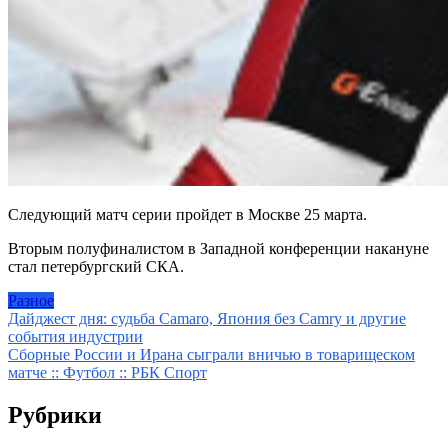
Следующий матч серии пройдет в Москве 25 марта.
Вторым полуфиналистом в Западной конференции накануне
стал петербургский СКА.
Разное
Навигация
Дайджест дня: судьба Camaro, Япония без Camry и другие
события индустрии
по
Сборные России и Ирана сыграли вничью в товарищеском
записям
матче :: Футбол :: РБК Спорт
Рубрики