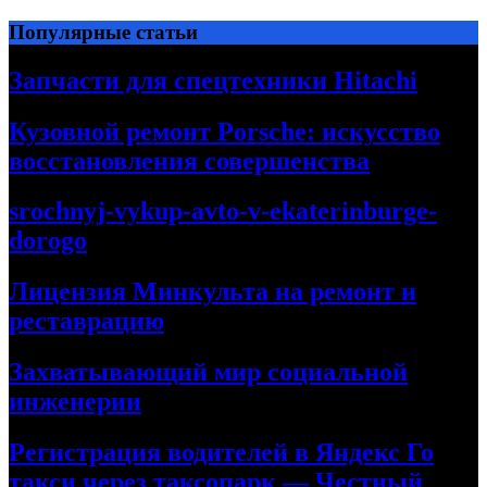
Перейти
Популярные статьи
к
содержимому
Запчасти для спецтехники Hitachi
Кузовной ремонт Porsche: искусство
восстановления совершенства
srochnyj-vykup-avto-v-ekaterinburge-
dorogo
Лицензия Минкульта на ремонт и
реставрацию
Захватывающий мир социальной
инженерии
Регистрация водителей в Яндекс Го
такси через таксопарк — Честный